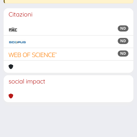
Citazioni
ND
ND
ND
social impact