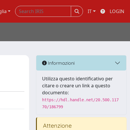
glia
IT
LOGIN
Informazioni
Utilizza questo identificativo per
citare o creare un link a questo
documento:
https://hdl.handle.net/20.500.117
70/186799
Attenzione