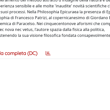
ramento del metodo astratto d'indagine della natura e dei
erienza sensibile e alle molte 'inaudite' novità scientifiche 
suoi processi. Nella Philosophia Epicuraea la presenza di Ep
sophia di Francesco Patrizi, al copernicanesimo di Giordano 
alchemica di Paracelso. Nei cinquecentonove aforismi che c
ova nec vetus, l'autore spazia dalla fisica alla politica,
 sostenendo la sua visione filosofica fondata consapevolment
a completa (DC)