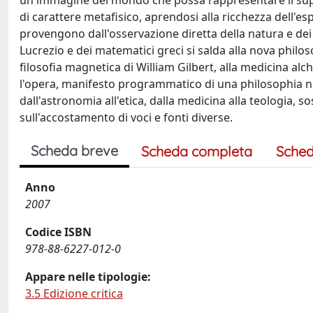
un'immagine del mondo che possa rappresentare il supe
di carattere metafisico, aprendosi alla ricchezza dell'esp
provengono dall'osservazione diretta della natura e dei 
Lucrezio e dei matematici greci si salda alla nova philo
filosofia magnetica di William Gilbert, alla medicina 
l'opera, manifesto programmatico di una philosophia nec n
dall'astronomia all'etica, dalla medicina alla teologia,
sull'accostamento di voci e fonti diverse.
Scheda breve
Scheda completa
Sched
Anno
2007
Codice ISBN
978-88-6227-012-0
Appare nelle tipologie:
3.5 Edizione critica