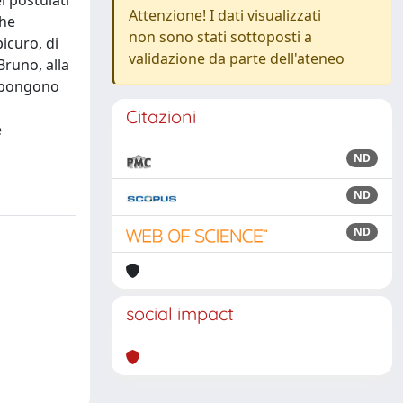
 postulati
Attenzione! I dati visualizzati
che
non sono stati sottoposti a
icuro, di
validazione da parte dell'ateneo
Bruno, alla
ompongono
Citazioni
e
ND
ND
ND
social impact