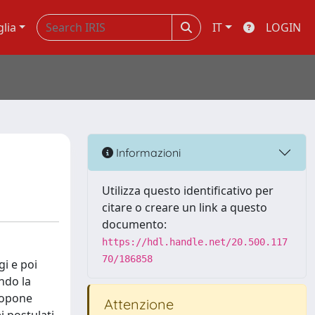
glia
IT
LOGIN
Informazioni
Utilizza questo identificativo per
citare o creare un link a questo
documento:
https://hdl.handle.net/20.500.117
70/186858
gi e poi
ndo la
propone
Attenzione