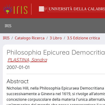
IRIS
IRIS
Catalogo Ricerca
3 Libro
3.5 Edizione critica
Philosophia Epicurea Democriti
PLASTINA, Sandra
2007-01-01
Abstract
Nicholas Hill, nella Philosophia Epicuraea Democritiana 
successivamente a Ginevra nel 1619, si rivolge all'atom
concezione corpuscolare della materia l'unica alternativa