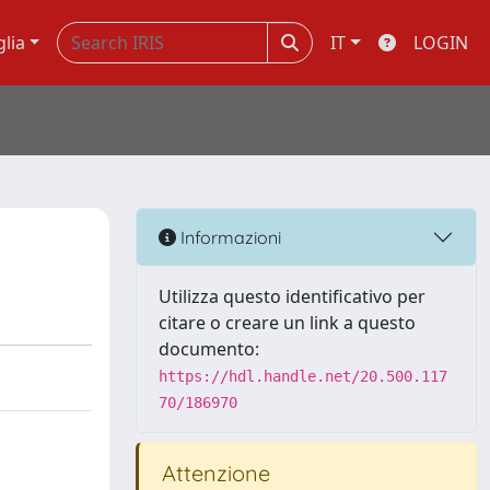
glia
IT
LOGIN
Informazioni
Utilizza questo identificativo per
citare o creare un link a questo
documento:
https://hdl.handle.net/20.500.117
70/186970
Attenzione