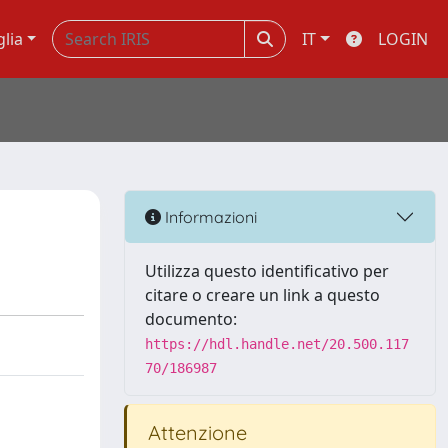
glia
IT
LOGIN
Informazioni
Utilizza questo identificativo per
citare o creare un link a questo
documento:
https://hdl.handle.net/20.500.117
70/186987
Attenzione