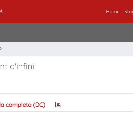
Home
Sfo
o
t d'infini
a completa (DC)