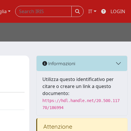
glia
IT
LOGIN
Informazioni
Utilizza questo identificativo per
citare o creare un link a questo
documento:
https://hdl.handle.net/20.500.117
70/186994
Attenzione