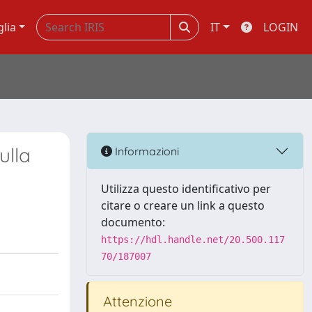
glia
IT
LOGIN
ulla
Informazioni
Utilizza questo identificativo per
citare o creare un link a questo
documento:
https://hdl.handle.net/20.500.117
70/187007
Attenzione