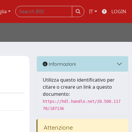
glia
IT
LOGIN
Informazioni
Utilizza questo identificativo per
citare o creare un link a questo
documento:
https://hdl.handle.net/20.500.117
70/187136
Attenzione