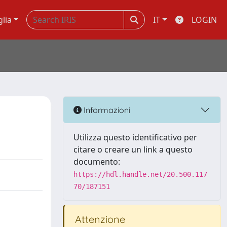
glia
IT
LOGIN
Informazioni
Utilizza questo identificativo per
citare o creare un link a questo
documento:
https://hdl.handle.net/20.500.117
70/187151
Attenzione