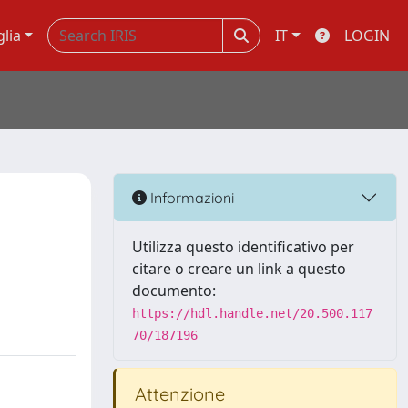
glia
IT
LOGIN
Informazioni
Utilizza questo identificativo per
citare o creare un link a questo
documento:
https://hdl.handle.net/20.500.117
70/187196
Attenzione