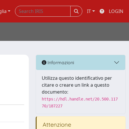
glia
IT
LOGIN
Informazioni
Utilizza questo identificativo per
citare o creare un link a questo
documento:
https://hdl.handle.net/20.500.117
70/187227
Attenzione