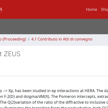
Home
Sfo
no (Proceeding)
4.1 Contributo in Atti di convegno
at ZEUS
 --> Xp, has been studied in ep interactions at HERA. The d
tion F-2(D) and dsigma/dM(X). The Pomeron intercepts, extr
he Q(2)variation of the ratio of the diffractive to inclusive 