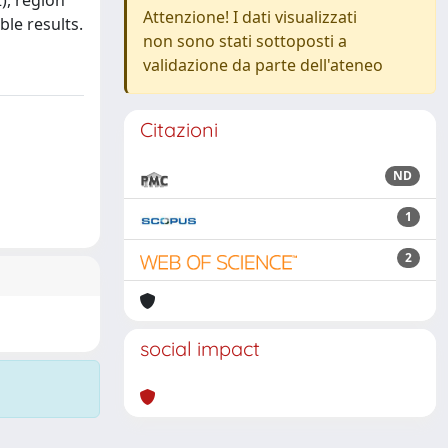
), region
Attenzione! I dati visualizzati
le results.
non sono stati sottoposti a
validazione da parte dell'ateneo
Citazioni
ND
1
2
social impact