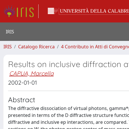
IRIS
IRIS
Catalogo Ricerca
4 Contributo in Atti di Conveg
Results on inclusive diffraction 
CAPUA, Marcella
2002-01-01
Abstract
The diffractive dissociation of virtual photons, gamma*p
presented in terms of the D diffractive structure func
diffractive and inclusive ep interactions, are compared. T