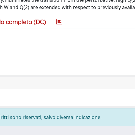
 illuminates the transition from the perturbative, high Q(2
h W and Q(2) are extended with respect to previously availab
a completa (DC)
ritti sono riservati, salvo diversa indicazione.