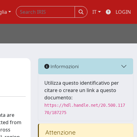
glia
IT
LOGIN
Informazioni
Utilizza questo identificativo per
citare o creare un link a questo
documento:
https://hdl.handle.net/20.500.117
70/187275
ata are
acted from
cross
Attenzione