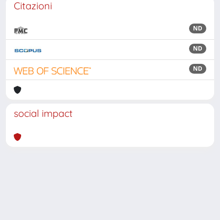
Citazioni
ND
ND
ND
social impact
Powered by
IRIS
-
about IRIS
-