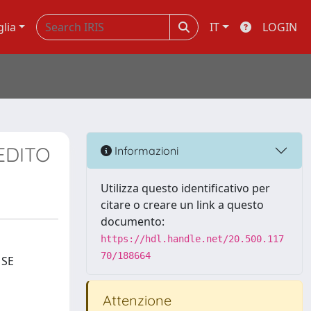
glia
IT
LOGIN
EDITO
Informazioni
Utilizza questo identificativo per
citare o creare un link a questo
documento:
https://hdl.handle.net/20.500.117
70/188664
 SE
Attenzione