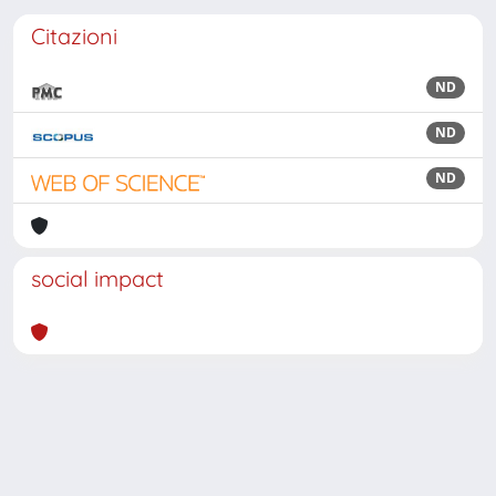
Citazioni
ND
ND
ND
social impact
Powered by
IRIS
-
about IRIS
-