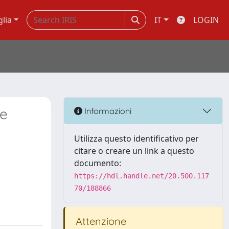
glia
IT
LOGIN
 e
Informazioni
Utilizza questo identificativo per
citare o creare un link a questo
documento:
https://hdl.handle.net/20.500.117
70/188866
Attenzione