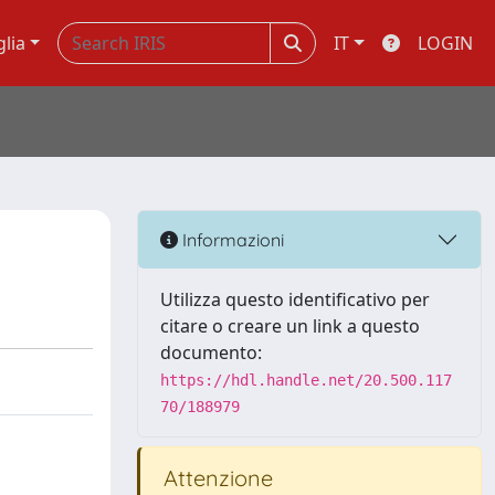
glia
IT
LOGIN
Informazioni
Utilizza questo identificativo per
citare o creare un link a questo
documento:
https://hdl.handle.net/20.500.117
70/188979
Attenzione