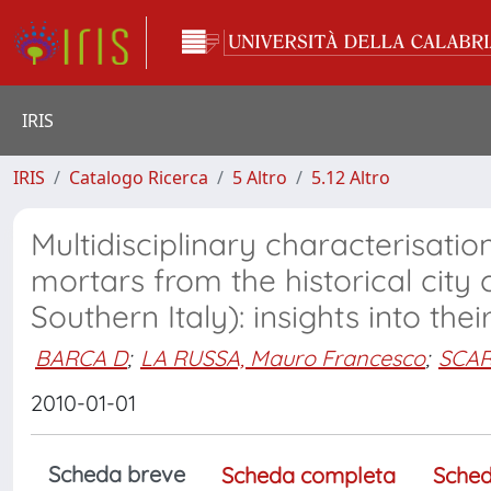
IRIS
IRIS
Catalogo Ricerca
5 Altro
5.12 Altro
Multidisciplinary characterisatio
mortars from the historical city 
Southern Italy): insights into thei
BARCA D
;
LA RUSSA, Mauro Francesco
;
SCAR
2010-01-01
Scheda breve
Scheda completa
Sched