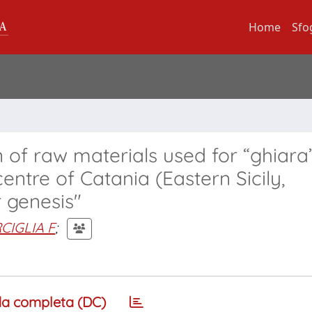
Home
Sfo
n of raw materials used for “ghiara
centre of Catania (Eastern Sicily,
r genesis"
CIGLIA F
;
a completa (DC)