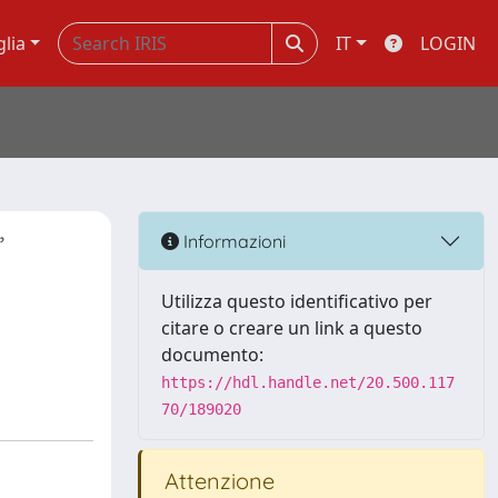
glia
IT
LOGIN
”
Informazioni
Utilizza questo identificativo per
citare o creare un link a questo
documento:
https://hdl.handle.net/20.500.117
70/189020
Attenzione