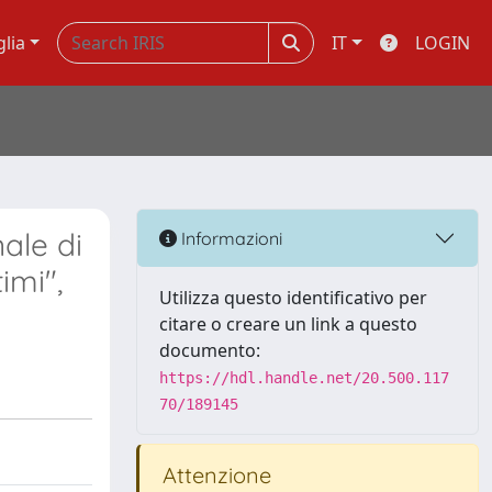
glia
IT
LOGIN
ale di
Informazioni
imi",
Utilizza questo identificativo per
citare o creare un link a questo
documento:
https://hdl.handle.net/20.500.117
70/189145
Attenzione