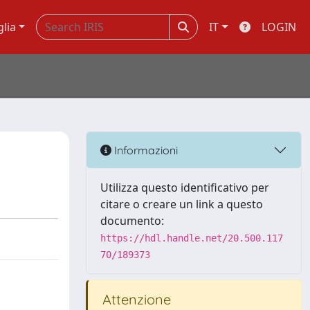
glia
IT
LOGIN
Informazioni
Utilizza questo identificativo per
citare o creare un link a questo
documento:
https://hdl.handle.net/20.500.117
70/189373
Attenzione