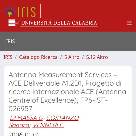
IRIS
IRIS
Catalogo Ricerca
5 Altro
5.12 Altro
Antenna Measurement Services –
ACE Deliverable A1.2D1, Progetto di
ricerca internazionale ACE (Antenna
Centre of Excellence), FP6-IST-
026957
DI MASSA G
;
COSTANZO,
Sandra
;
VENNERI F.
2006-01-01