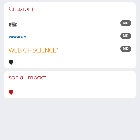
Citazioni
ND
ND
ND
social impact
Powered by
IRIS
-
about IRIS
-