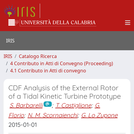
IRIS
IRIS
Catalogo Ricerca
4 Contributo in Atti di Convegno (Proceeding)
4.1 Contributo in Atti di convegno
CDF Analysis of the External Rotor
of a Tidal Kinetic Turbine Prototype
S. Barbarelli
;
T. Castiglione
;
G.
Florio
;
N. M. Scornaienchi
;
G. Lo Zupone
2015-01-01