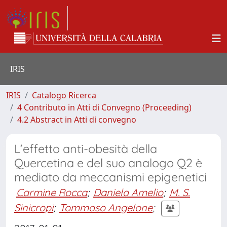
IRIS
IRIS
Catalogo Ricerca
4 Contributo in Atti di Convegno (Proceeding)
4.2 Abstract in Atti di convegno
L’effetto anti-obesità della
Quercetina e del suo analogo Q2 è
mediato da meccanismi epigenetici
Carmine Rocca
;
Daniela Amelio
;
M. S.
Sinicropi
;
Tommaso Angelone
;