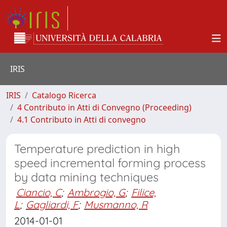
IRIS
IRIS
Catalogo Ricerca
4 Contributo in Atti di Convegno (Proceeding)
4.1 Contributo in Atti di convegno
Temperature prediction in high
speed incremental forming process
by data mining techniques
Ciancio, C
;
Ambrogio, G
;
Filice,
L
;
Gagliardi, F
;
Musmanno, R
2014-01-01