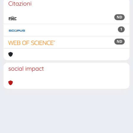
Citazioni
ND
1
ND
social impact
Powered by
IRIS
-
about IRIS
-