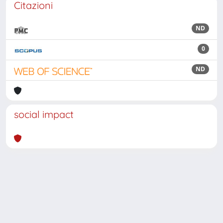
Citazioni
ND
0
ND
social impact
Powered by
IRIS
-
about IRIS
-