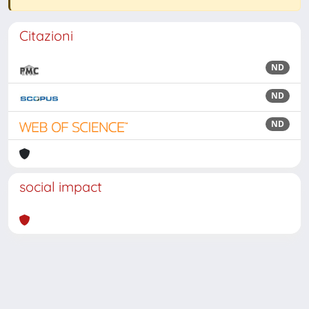
Citazioni
ND
ND
ND
social impact