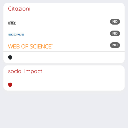
Citazioni
ND
ND
ND
social impact
Powered by
IRIS
-
about IRIS
-