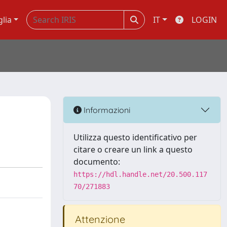
glia
IT
LOGIN
Informazioni
Utilizza questo identificativo per
citare o creare un link a questo
documento:
https://hdl.handle.net/20.500.117
70/271883
Attenzione