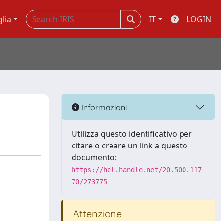
glia
IT
LOGIN
Informazioni
Utilizza questo identificativo per
citare o creare un link a questo
documento:
https://hdl.handle.net/20.500.117
70/273775
Attenzione