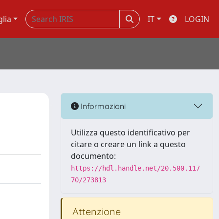
glia
IT
LOGIN
Informazioni
Utilizza questo identificativo per
citare o creare un link a questo
documento:
https://hdl.handle.net/20.500.117
70/273813
Attenzione