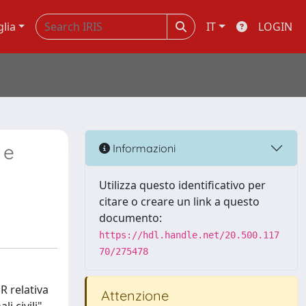
glia
IT
LOGIN
 e
Informazioni
Utilizza questo identificativo per
citare o creare un link a questo
documento:
https://hdl.handle.net/20.500.117
70/275478
R relativa
Attenzione