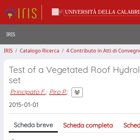
IRIS
IRIS
Catalogo Ricerca
4 Contributo in Atti di Conveg
Test of a Vegetated Roof Hydrol
set
Principato F.
;
Piro P.
;
2015-01-01
Scheda breve
Scheda completa
Sched