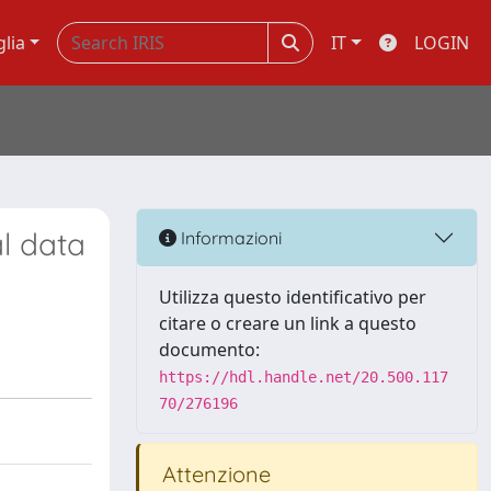
glia
IT
LOGIN
l data
Informazioni
Utilizza questo identificativo per
citare o creare un link a questo
documento:
https://hdl.handle.net/20.500.117
70/276196
Attenzione