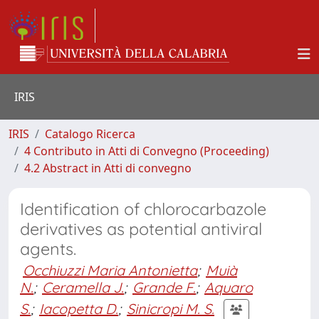
IRIS
IRIS
Catalogo Ricerca
4 Contributo in Atti di Convegno (Proceeding)
4.2 Abstract in Atti di convegno
Identification of chlorocarbazole
derivatives as potential antiviral
agents.
Occhiuzzi Maria Antonietta
;
Muià
N.
;
Ceramella J.
;
Grande F.
;
Aquaro
S.
;
Iacopetta D.
;
Sinicropi M. S.