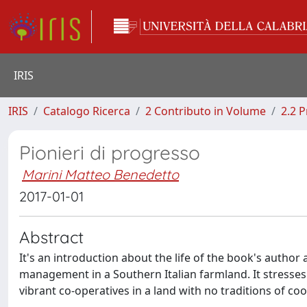
IRIS
IRIS
Catalogo Ricerca
2 Contributo in Volume
2.2 
Pionieri di progresso
Marini Matteo Benedetto
2017-01-01
Abstract
It's an introduction about the life of the book's author
management in a Southern Italian farmland. It stresses 
vibrant co-operatives in a land with no traditions of coo