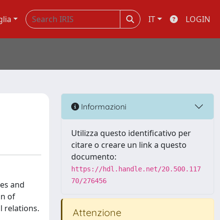
glia
IT
LOGIN
Informazioni
Utilizza questo identificativo per
citare o creare un link a questo
documento:
https://hdl.handle.net/20.500.117
70/276456
ces and
on of
 relations.
Attenzione