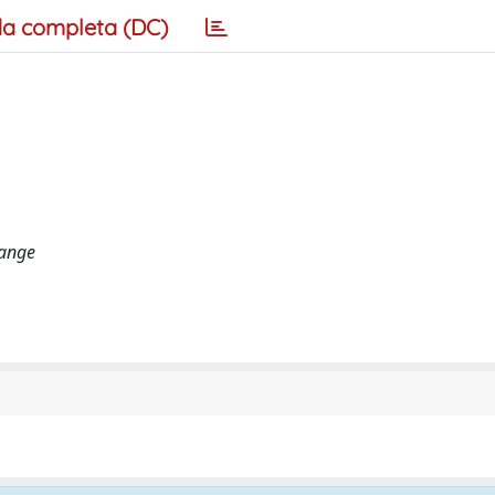
a completa (DC)
hange