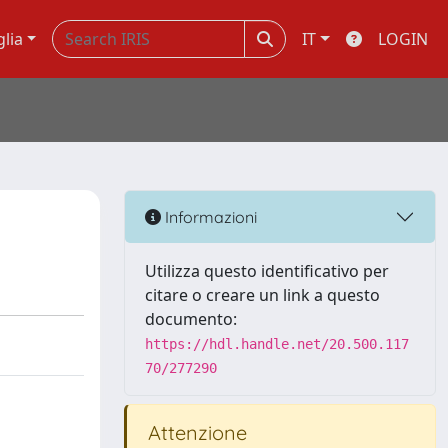
glia
IT
LOGIN
Informazioni
Utilizza questo identificativo per
citare o creare un link a questo
documento:
https://hdl.handle.net/20.500.117
70/277290
Attenzione