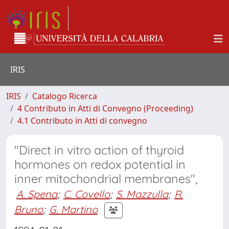
IRIS
IRIS
Catalogo Ricerca
4 Contributo in Atti di Convegno (Proceeding)
4.1 Contributo in Atti di convegno
"Direct in vitro action of thyroid
hormones on redox potential in
inner mitochondrial membranes",
A. Spena
;
C. Covello
;
S. Mazzulla
;
R.
Bruno
;
G. Martino