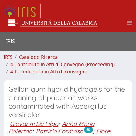
IRIS
IRIS
Catalogo Ricerca
4 Contributo in Atti di Convegno (Proceeding)
4.1 Contributo in Atti di convegno
Gellan gum hybrid hydrogels for the
cleaning of paper artworks
contaminated with Aspergillus
versicolor
Giovanni De Filpo
;
Anna Maria
Palermo
;
Patrizia Formoso
;
Fiore