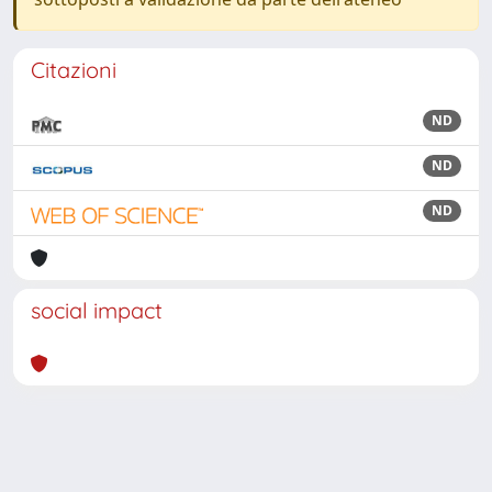
Citazioni
ND
ND
ND
social impact