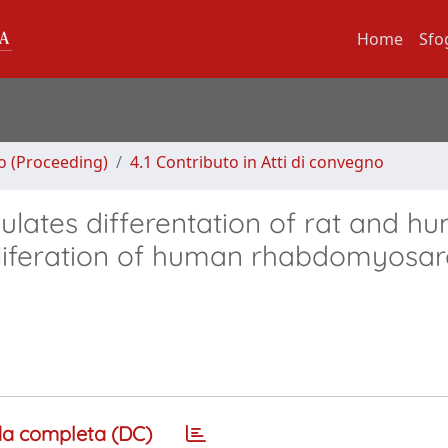
Home
Sfo
no (Proceeding)
4.1 Contributo in Atti di convegno
ulates differentation of rat and h
roliferation of human rhabdomyos
a completa (DC)