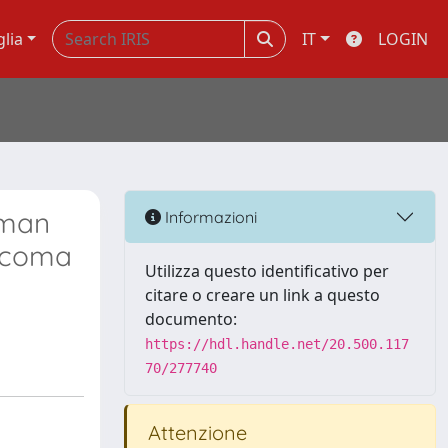
glia
IT
LOGIN
uman
Informazioni
arcoma
Utilizza questo identificativo per
citare o creare un link a questo
documento:
https://hdl.handle.net/20.500.117
70/277740
Attenzione