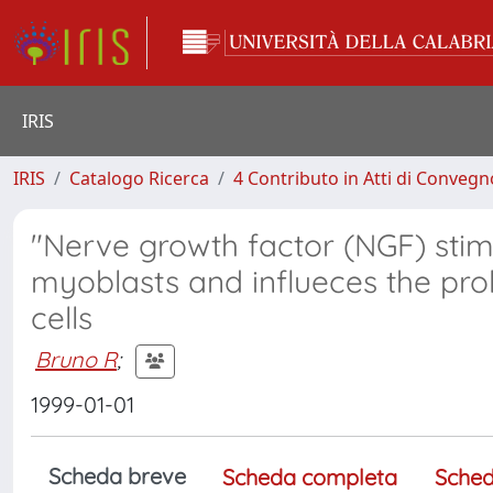
IRIS
IRIS
Catalogo Ricerca
4 Contributo in Atti di Conveg
"Nerve growth factor (NGF) stim
myoblasts and influeces the p
cells
Bruno R
;
1999-01-01
Scheda breve
Scheda completa
Sched