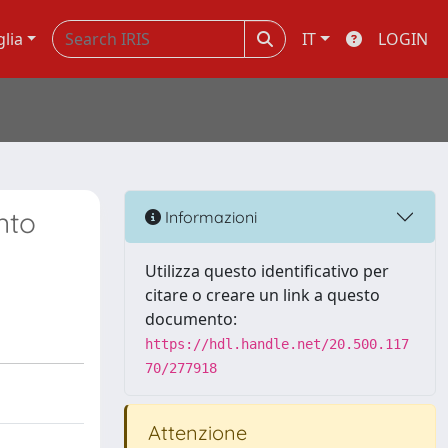
glia
IT
LOGIN
onto
Informazioni
Utilizza questo identificativo per
citare o creare un link a questo
documento:
https://hdl.handle.net/20.500.117
70/277918
Attenzione