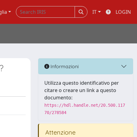
glia
IT
LOGIN
?
Informazioni
Utilizza questo identificativo per
citare o creare un link a questo
documento:
https://hdl.handle.net/20.500.117
70/278584
Attenzione