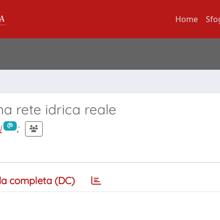
Home
Sfo
na rete idrica reale
i
;
a completa (DC)