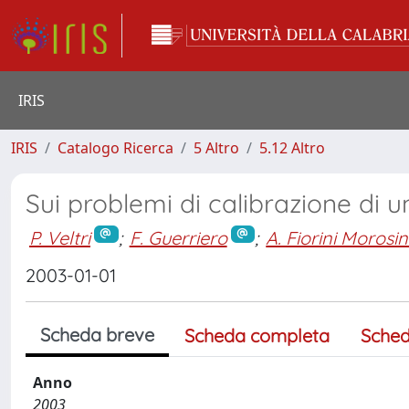
IRIS
IRIS
Catalogo Ricerca
5 Altro
5.12 Altro
Sui problemi di calibrazione di u
P. Veltri
;
F. Guerriero
;
A. Fiorini Morosin
2003-01-01
Scheda breve
Scheda completa
Sched
Anno
2003