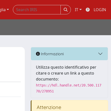
glia
IT
LOGIN
Informazioni
Utilizza questo identificativo per
citare o creare un link a questo
documento:
https://hdl.handle.net/20.500.117
70/278951
Attenzione