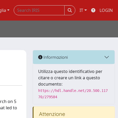
glia
IT
LOGIN
Informazioni
Utilizza questo identificativo per
citare o creare un link a questo
documento:
https://hdl.handle.net/20.500.117
70/279584
urch on 5
at led to
Attenzione