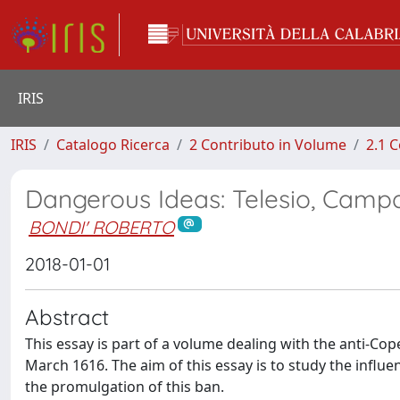
IRIS
IRIS
Catalogo Ricerca
2 Contributo in Volume
2.1 C
Dangerous Ideas: Telesio, Campa
BONDI' ROBERTO
2018-01-01
Abstract
This essay is part of a volume dealing with the anti-Cop
March 1616. The aim of this essay is to study the influe
the promulgation of this ban.