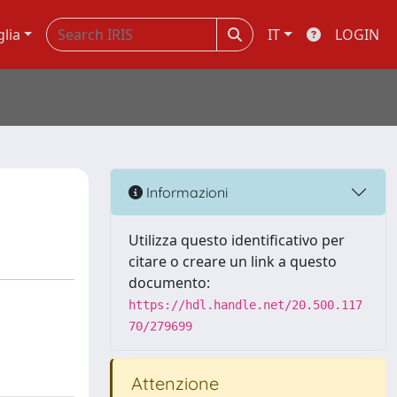
glia
IT
LOGIN
Informazioni
Utilizza questo identificativo per
citare o creare un link a questo
documento:
https://hdl.handle.net/20.500.117
70/279699
Attenzione