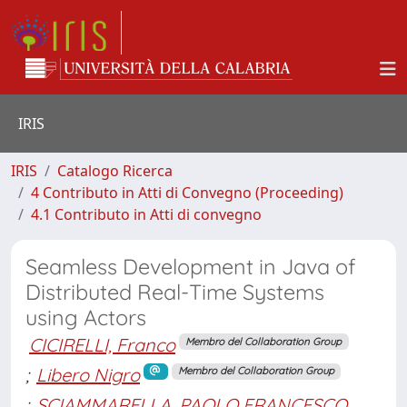
IRIS
IRIS
Catalogo Ricerca
4 Contributo in Atti di Convegno (Proceeding)
4.1 Contributo in Atti di convegno
Seamless Development in Java of
Distributed Real-Time Systems
using Actors
CICIRELLI, Franco
Membro del Collaboration Group
;
Libero Nigro
Membro del Collaboration Group
;
SCIAMMARELLA, PAOLO FRANCESCO