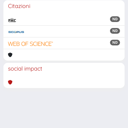
Citazioni
ND
ND
ND
social impact
Powered by
IRIS
-
about IRIS
-