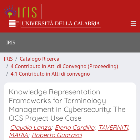
IRIS
IRIS
Catalogo Ricerca
4 Contributo in Atti di Convegno (Proceeding)
4.1 Contributo in Atti di convegno
Knowledge Representation
Frameworks for Terminology
Management in Cybersecurity: The
OCS Project Use Case
Claudia Lanza
;
Elena Cardillo
;
TAVERNITI,
MARIA
;
Roberto Guarasci