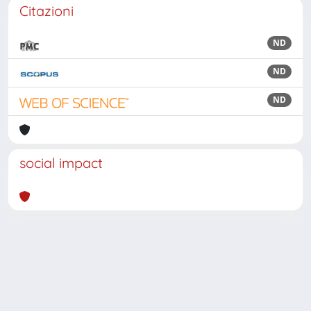
Citazioni
ND
ND
ND
social impact
Powered by
IRIS
-
about IRIS
-