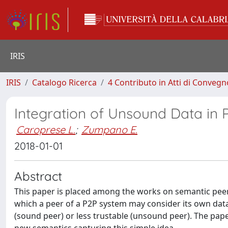
IRIS
IRIS
Catalogo Ricerca
4 Contributo in Atti di Conveg
Integration of Unsound Data in
Caroprese L.
;
Zumpano E.
2018-01-01
Abstract
This paper is placed among the works on semantic peer
which a peer of a P2P system may consider its own data
(sound peer) or less trustable (unsound peer). The pa