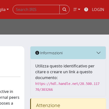
glia
IT
LOGIN
Informazioni
Utilizza questo identificativo per
citare o creare un link a questo
documento:
https://hdl.handle.net/20.500.117
70/303266
tive in
ernal peers
poses a
Attenzione