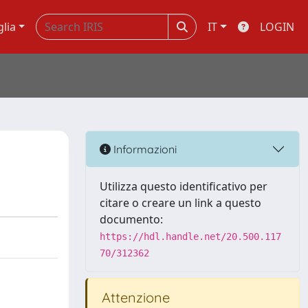
glia
IT
LOGIN
Informazioni
Utilizza questo identificativo per
citare o creare un link a questo
documento:
https://hdl.handle.net/20.500.117
70/312362
Attenzione