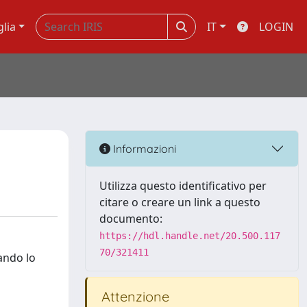
glia
IT
LOGIN
Informazioni
Utilizza questo identificativo per
citare o creare un link a questo
documento:
https://hdl.handle.net/20.500.117
70/321411
tando lo
Attenzione