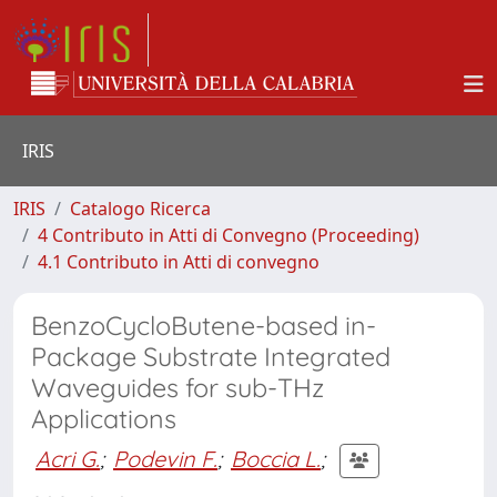
IRIS
IRIS
Catalogo Ricerca
4 Contributo in Atti di Convegno (Proceeding)
4.1 Contributo in Atti di convegno
BenzoCycloButene-based in-
Package Substrate Integrated
Waveguides for sub-THz
Applications
Acri G.
;
Podevin F.
;
Boccia L.
;